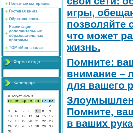
свои сети: о
Полезные материалы
игры, обеща
Гостевая книга
Обратная связь
позволяйте с
Реализация
дополнительных
что может р
образовательных
программ
жизнь.
ТОР «Моя школа»
Помните: ваш
Форма входа
внимание – 
для вашего р
Календарь
«
Август 2026
»
Злоумышленн
Пн
Вт
Ср
Чт
Пт
Сб
Вс
1
2
Помните, ва
3
4
5
6
7
8
9
10
11
12
13
14
15
16
в ваших рука
17
18
19
20
21
22
23
24
25
26
27
28
29
30
31