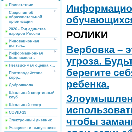
Информацион
Приветствие
Сведения об
обучающихс
образовательной
организации
2026 - Год единства
РОЛИКИ
народов России
Инновационная
деятел...
Вербовка – 
Информационная
угроза. Будь
безопасность
Независимая оценка к...
берегите себ
Противодействие
корр...
ребенка.
Доброшкола
Школьный спортивный
Злоумышлен
клуб
Школьный театр
использоват
COVID-19
чтобы замани
Электронный дневник
Учащиеся и выпускники